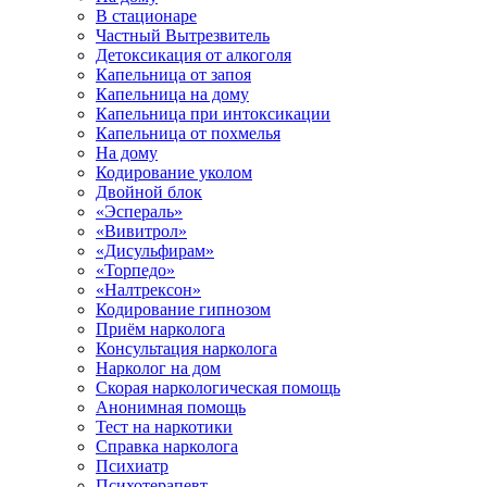
В стационаре
Частный Вытрезвитель
Детоксикация от алкоголя
Капельница от запоя
Капельница на дому
Капельница при интоксикации
Капельница от похмелья
На дому
Кодирование уколом
Двойной блок
«Эспераль»
«Вивитрол»
«Дисульфирам»
«Торпедо»
«Налтрексон»
Кодирование гипнозом
Приём нарколога
Консультация нарколога
Нарколог на дом
Скорая наркологическая помощь
Анонимная помощь
Тест на наркотики
Справка нарколога
Психиатр
Психотерапевт