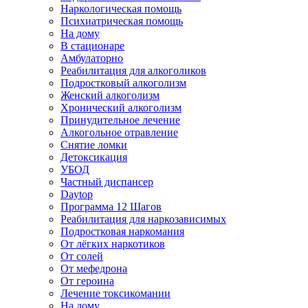
Наркологическая помощь
Психиатрическая помощь
На дому
В стационаре
Амбулаторно
Реабилитация для алкоголиков
Подростковый алкоголизм
Женский алкоголизм
Хронический алкоголизм
Принудительное лечение
Алкогольное отравление
Снятие ломки
Детоксикация
УБОД
Частный диспансер
Daytop
Программа 12 Шагов
Реабилитация для наркозависимых
Подростковая наркомания
От лёгких наркотиков
От солей
От мефедрона
От героина
Лечение токсикомании
На дому