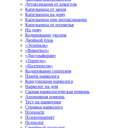
Детоксикация от алкоголя
Капельница от запоя
Капельница на дому
Капельница при интоксикации
Капельница от похмелья
На дому
Кодирование уколом
Двойной блок
«Эспераль»
«Вивитрол»
«Дисульфирам»
«Торпедо»
«Налтрексон»
Кодирование гипнозом
Приём нарколога
Консультация нарколога
Нарколог на дом
Скорая наркологическая помощь
Анонимная помощь
Тест на наркотики
Справка нарколога
Психиатр
Психотерапевт
Психолог
Семейный психолог