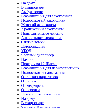
На дому
В стационаре
Амбулаторно
Реабилитация для алкоголиков
Подростковый алкоголизм
Женский алкоголизм
Хронический алкоголизм
Принудительное лечение
Алкогольное отравление
Снятие ломки
Детоксикация
УБОД
Частный диспансер
Daytop
Программа 12 Шагов
Реабилитация для наркозависимых
Подростковая наркомания
От лёгких наркотиков
От солей
От мефедрона
От героина
Лечение токсикомании
На дому
В стационаре
Частный Вытрезвитель