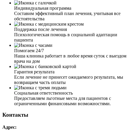
была поставлена капельница – у дочери было сильное
отравление. От ваших услуг только положительные
Индивидуальная программа
эмоции и результат.
Составим эффективный план лечения, учитывая все
обстоятельства
Поддержка после лечения
Психологическая помощь в социальной адаптации
Я человек в возрасте, сердце подводит. И тут
пациента
трехдневный запой, чувствую, что сам не выдержал бы.
Спустился к соседу, он как-то говорил, что его
Помогаем 24/7
выводили из запоя. Взял ваш номер и позвонил. Очень
Наша клиника работает в любое время суток с выездом
приветливая девушка задала мне вопросы про возраст,
врача на дом
про хронические заболевания, аллергии и так далее.
Озвучила сумму за услуги. Приехал врач, осмотрел,
Гарантия результата
сделал ЭКГ, померил давление, согласовав со мной
Если лечение не принесет ожидаемого результата, мы
препараты, поставил капельницу. Очень доволен
возвращаем часть оплаты
работой и результатом. Быстро, четко и по делу.
Социальная ответственность
Предоставляем льготные места для пациентов с
ограниченными финансовыми возможностями.
Контакты
День рождение я продолжал отмечать четверо суток. На
пятый день проснулся с ужасной головной болью,
Адрес:
одышкой, апатией и слабостью. Решил позвонить, найдя