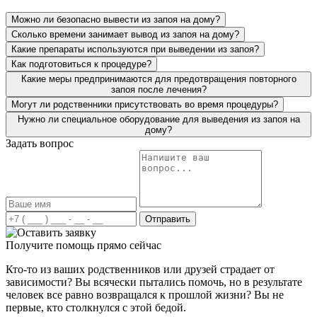
искать в интернете вывод из запоя. Наткнулась на ваш
Можно ли безопасно вывести из запоя на дому?
сайт, чем-то он меня привлек. Позвонила, описала
Сколько времени занимает вывод из запоя на дому?
ситуацию. Ответила на заданные вопросы. Врач
приехал быстро с небольшим ожиданием. Сначала
Какие препараты используются при выведении из запоя?
провел короткую беседу с родителями и сделал
Как подготовиться к процедуре?
процедуру. Дал мне все рекомендации, рассказал про
Какие меры предпринимаются для предотвращения повторного
методы кодирования на будущее и о лечении
запоя после лечения?
алкогольной зависимости. Цена меня тоже порадовала –
Могут ли родственники присутствовать во время процедуры?
рассчитывала, что отдам больше. Очень довольна
Нужно ли специальное оборудование для выведения из запоя на
вашими услугами. Огромная благодарность вашим
дому?
специалистам!
Задать вопрос
Моя супруга периодически выпивала, но всегда как-то
выходила сама. В этот раз неожиданный звонок о
выходе на работу поставил и её, и меня в тупик. Что
делать? Как идти, когда и руки трясутся, и речь не
внятная? Я начал искать в интернете вывод из запоя,
нашёл номер и позвонил, объяснив всю ситуацию. У
Отправить
меня спросили: "Вы подъедете в клинику сами, или
отправить к вам бригаду?" Я попросил приехать врача
Получите помощь прямо сейчас
домой. Очень удобно, что сейчас можно все сделать
дома. По истечению короткого времени приехал врач.
Кто-то из ваших родственников или друзей страдает от
Осмотрел супругу, повторно спросил у неё и у меня о
зависимости? Вы всячески пытались помочь, но в результате
хронических заболеваниях и аллергиях. После провёл
человек все равно возвращался к прошлой жизни? Вы не
процедуру по выводу из запоя. Дал рекомендации на
первые, кто столкнулся с этой бедой.
вечер и на утро перед работой. Терапию он проводил