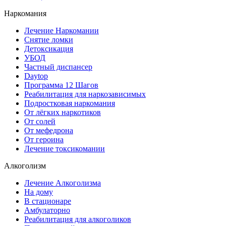
Наркомания
Лечение Наркомании
Снятие ломки
Детоксикация
УБОД
Частный диспансер
Daytop
Программа 12 Шагов
Реабилитация для наркозависимых
Подростковая наркомания
От лёгких наркотиков
От солей
От мефедрона
От героина
Лечение токсикомании
Алкоголизм
Лечение Алкоголизма
На дому
В стационаре
Амбулаторно
Реабилитация для алкоголиков