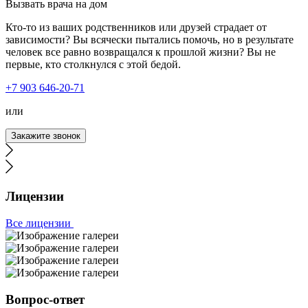
Вызвать врача на дом
Кто-то из ваших родственников или друзей страдает от
зависимости? Вы всячески пытались помочь, но в результате
человек все равно возвращался к прошлой жизни? Вы не
первые, кто столкнулся с этой бедой.
Мой муж ушёл в запой на несколько недель. Я
+7 903 646-20-71
обратилась к вам, так как он не хотел выходить из запоя.
Мне дали четкие рекомендации по поведению с ним. И
или
через пару дней, благодаря вашим рекомендациям, я
смогла настоять и уговорить мужа о выводе из запоя.
Закажите звонок
Приехал врач, установил капельницу, провел беседу с
мужем. Теперь муж хочет закодировать, это чудо и
только.
Лицензии
Все лицензии
Моя мать с отчимом – запойные люди. Пару дней я не
могла до них дозвониться и, конечно же, поехала к ним.
Зайдя в квартиру, ужаснулась. На их мрачный вид было
Вопрос-ответ
страшно смотреть. Ушла в другую комнату и начала