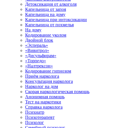
Детоксикация от алкоголя
Капельница от запоя
Капельница на дому
Капельница при интоксикации
Капельница от похмелья
На дому
Кодирование уколом
Двойной блок
«Эспераль»
«Вивитрол»
«Дисульфирам»
«Торпедо»
«Налтрексон»
Кодирование гипнозом
Приём нарколога
Консультация нарколога
Нарколог на дом
Скорая наркологическая помощь
Анонимная помощь
Тест на наркотики
Справка нарколога
Психиатр
Психотерапевт
Психолог
Семейный психолог