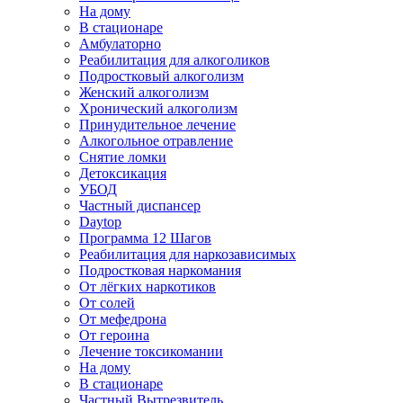
На дому
В стационаре
Амбулаторно
Реабилитация для алкоголиков
Подростковый алкоголизм
Женский алкоголизм
Хронический алкоголизм
Принудительное лечение
Алкогольное отравление
Снятие ломки
Детоксикация
УБОД
Частный диспансер
Daytop
Программа 12 Шагов
Реабилитация для наркозависимых
Подростковая наркомания
От лёгких наркотиков
От солей
От мефедрона
От героина
Лечение токсикомании
На дому
В стационаре
Частный Вытрезвитель