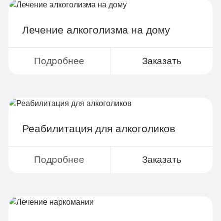
Групповая терапия
Детоксикация
Лечение алкоголизма на дому
Круглосуточное наблюдение
Поддержка родственников
Подробнее
Заказать
4-х разовое питание
Больничный лист
Реабилитация для алкоголиков
Записаться
Подробнее
Заказать
По-домашнему
3 990 руб
2-х местная комната