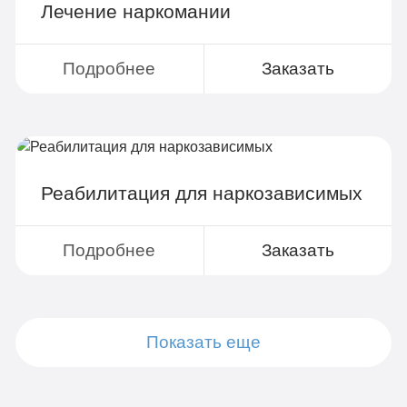
Лечение наркомании
Все опции «Бюджетно»
Индивидуальная терапия
Подробнее
Заказать
Работа с психологом
Усиленная детоксикация
Гарантия длительной ремиссии
Реабилитация для наркозависимых
Личный санузел
Больничный лист
Подробнее
Заказать
Записаться
Показать еще