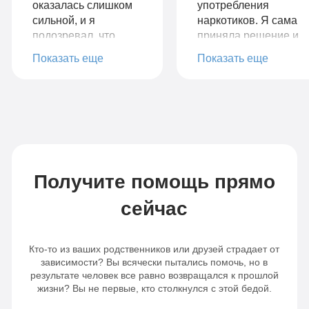
оказалась слишком
употребления
сильной, и я
наркотиков. Я сама
подозревал, что
приняла решение и
ничего не сможет
нашла вашу
Показать еще
Показать еще
мне помочь. Но
клинику, обсудили и
благодаря
проговорили все
профессиональной
интересующие
команде
меня вопросы о
специалистов и
реабилитации. Я
программе, я смог
получила такую
преодолеть свою
колоссальную
зависимость
поддержку и
Получите помощь прямо
полностью. Мне
помощь, начала
предоставили все
лечение. Ваш
сейчас
необходимые
подход, ваш
ресурсы и
профессионализм,
поддержку во время
всё на столько
Кто-то из ваших родственников или друзей страдает от
зависимости? Вы всячески пытались помочь, но в
стационарного
зацепило меня.
результате человек все равно возвращался к прошлой
лечения. Я нашел в
Опыт других
жизни? Вы не первые, кто столкнулся с этой бедой.
себе силы бороться
зависимых — у
с желаниями и
меня нет слов. Мой