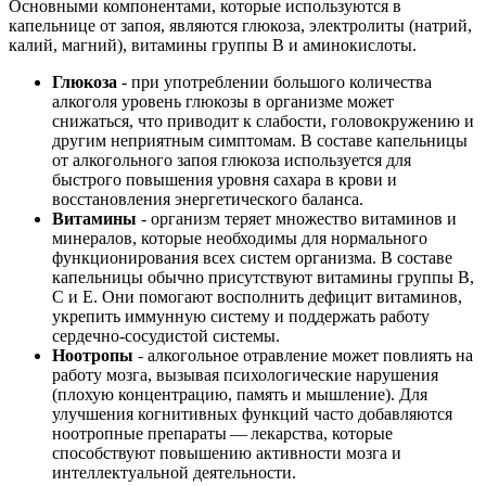
Основными компонентами, которые используются в
капельнице от запоя, являются глюкоза, электролиты (натрий,
калий, магний), витамины группы В и аминокислоты.
Глюкоза
- при употреблении большого количества
алкоголя уровень глюкозы в организме может
снижаться, что приводит к слабости, головокружению и
другим неприятным симптомам. В составе капельницы
от алкогольного запоя глюкоза используется для
быстрого повышения уровня сахара в крови и
восстановления энергетического баланса.
Витамины
- организм теряет множество витаминов и
минералов, которые необходимы для нормального
функционирования всех систем организма. В составе
капельницы обычно присутствуют витамины группы В,
С и Е. Они помогают восполнить дефицит витаминов,
укрепить иммунную систему и поддержать работу
сердечно-сосудистой системы.
Ноотропы
- алкогольное отравление может повлиять на
работу мозга, вызывая психологические нарушения
(плохую концентрацию, память и мышление). Для
улучшения когнитивных функций часто добавляются
ноотропные препараты — лекарства, которые
способствуют повышению активности мозга и
интеллектуальной деятельности.