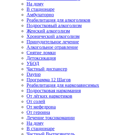
На дому
В стационаре
Амбулаторно
Реабилитация для алкоголиков
Подростковый алкоголизм
Женский алкоголизм
Хронический алкоголизм
Принудительное лечение
Алкогольное отравление
Снятие ломки
Детоксикация
УБОД
Частный диспансер
Daytop
Программа 12 Шагов
Реабилитация для наркозависимых
Подростковая наркомания
От лёгких наркотиков
От солей
От мефедрона
От героина
Лечение токсикомании
На дому
В стационаре
Частный Вытрезвитель