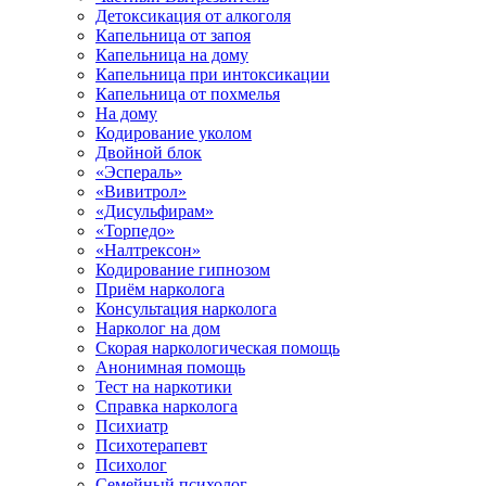
Детоксикация от алкоголя
Капельница от запоя
Капельница на дому
Капельница при интоксикации
Капельница от похмелья
На дому
Кодирование уколом
Двойной блок
«Эспераль»
«Вивитрол»
«Дисульфирам»
«Торпедо»
«Налтрексон»
Кодирование гипнозом
Приём нарколога
Консультация нарколога
Нарколог на дом
Скорая наркологическая помощь
Анонимная помощь
Тест на наркотики
Справка нарколога
Психиатр
Психотерапевт
Психолог
Семейный психолог