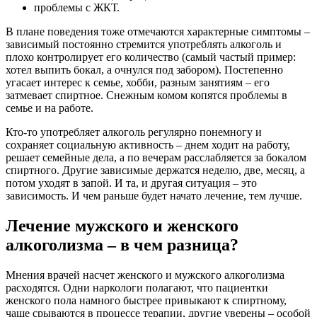
проблемы с ЖКТ.
В плане поведения тоже отмечаются характерные симптомы –
зависимый постоянно стремится употреблять алкоголь и
плохо контролирует его количество (самый частый пример:
хотел выпить бокал, а очнулся под забором). Постепенно
угасает интерес к семье, хобби, разным занятиям – его
затмевает спиртное. Снежным комом копятся проблемы в
семье и на работе.
Кто-то употребляет алкоголь регулярно понемногу и
сохраняет социальную активность – днем ходит на работу,
решает семейные дела, а по вечерам расслабляется за бокалом
спиртного. Другие зависимые держатся неделю, две, месяц, а
потом уходят в запой. И та, и другая ситуация – это
зависимость. И чем раньше будет начато лечение, тем лучше.
Лечение мужского и женского
алкоголизма – в чем разница?
Мнения врачей насчет женского и мужского алкоголизма
расходятся. Одни наркологи полагают, что пациентки
женского пола намного быстрее привыкают к спиртному,
чаще срываются в процессе терапии, другие уверены – особой