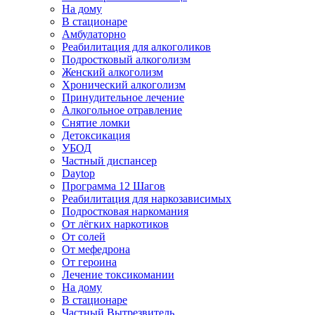
На дому
В стационаре
Амбулаторно
Реабилитация для алкоголиков
Подростковый алкоголизм
Женский алкоголизм
Хронический алкоголизм
Принудительное лечение
Алкогольное отравление
Снятие ломки
Детоксикация
УБОД
Частный диспансер
Daytop
Программа 12 Шагов
Реабилитация для наркозависимых
Подростковая наркомания
От лёгких наркотиков
От солей
От мефедрона
От героина
Лечение токсикомании
На дому
В стационаре
Частный Вытрезвитель