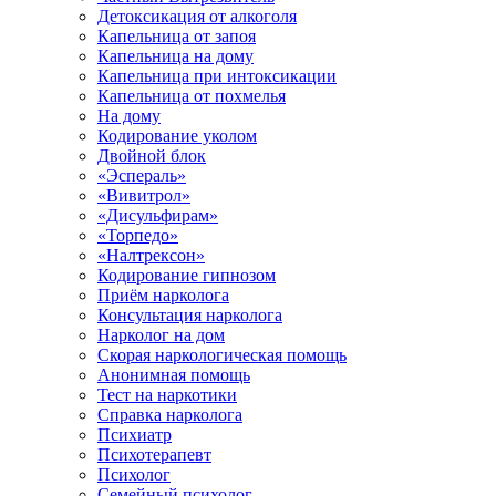
Детоксикация от алкоголя
Капельница от запоя
Капельница на дому
Капельница при интоксикации
Капельница от похмелья
На дому
Кодирование уколом
Двойной блок
«Эспераль»
«Вивитрол»
«Дисульфирам»
«Торпедо»
«Налтрексон»
Кодирование гипнозом
Приём нарколога
Консультация нарколога
Нарколог на дом
Скорая наркологическая помощь
Анонимная помощь
Тест на наркотики
Справка нарколога
Психиатр
Психотерапевт
Психолог
Семейный психолог